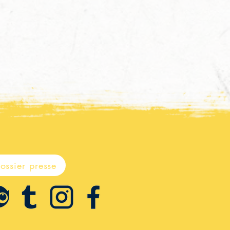
mix !
ossier presse