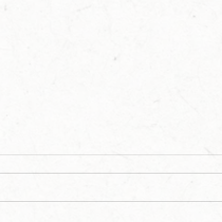
Alchimix est financé !
Lanc